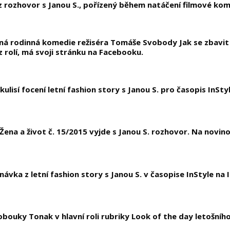
z rozhovor s Janou S., pořízený během natáčení filmové kom
ná rodinná komedie režiséra Tomáše Svobody Jak se zbavit 
z rolí, má svoji stránku na Facebooku.
kulisí focení letní fashion story s Janou S. pro časopis InStyl
Žena a život č. 15/2015 vyjde s Janou S. rozhovor. Na novin
ávka z letní fashion story s Janou S. v časopise InStyle na
lobouky Tonak v hlavní roli rubriky Look of the day letošní