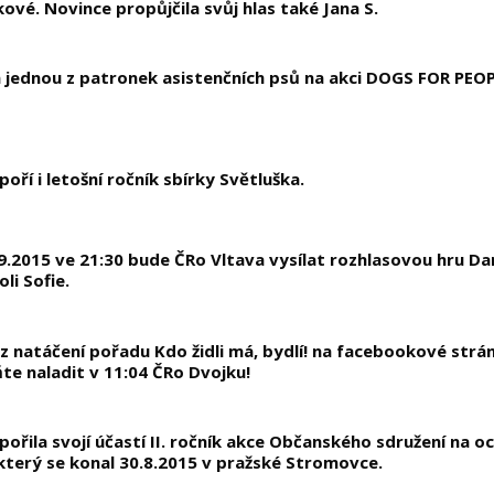
kové. Novince propůjčila svůj hlas také Jana S.
la jednou z patronek asistenčních psů na akci DOGS FOR PEO
poří i letošní ročník sbírky Světluška.
9.2015 ve 21:30 bude ČRo Vltava vysílat rozhlasovou hru Dan
oli Sofie.
z natáčení pořadu Kdo židli má, bydlí! na facebookové strán
e naladit v 11:04 ČRo Dvojku!
pořila svojí účastí II. ročník akce Občanského sdružení na 
který se konal 30.8.2015 v pražské Stromovce.