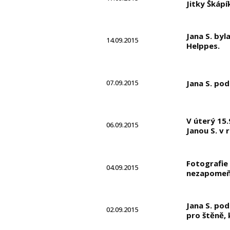
Jitky Škápí
Jana S. by
14.09.2015
Helppes.
07.09.2015
Jana S. pod
V úterý 15.
06.09.2015
Janou S. v r
Fotografie 
04.09.2015
nezapomeňt
Jana S. pod
02.09.2015
pro štěně, 