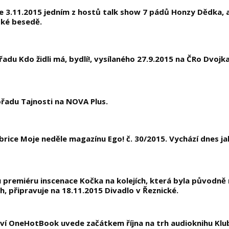
e 3.11.2015 jedním z hostů talk show 7 pádů Honzy Dědka, a
ké besedě.
du Kdo židli má, bydlí!, vysílaného 27.9.2015 na ČRo Dvojka
ořadu Tajnosti na NOVA Plus.
ubrice Moje neděle magazínu Ego! č. 30/2015. Vychází dnes 
premiéru inscenace Kočka na kolejích, která byla původně 
, připravuje na 18.11.2015 Divadlo v Řeznické.
ví OneHotBook uvede začátkem října na trh audioknihu Klu