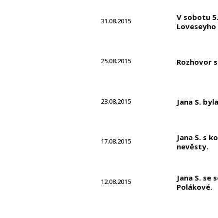
V sobotu 5.
31.08.2015
Loveseyho D
25.08.2015
Rozhovor s 
23.08.2015
Jana S. byl
Jana S. s k
17.08.2015
nevěsty.
Jana S. se 
12.08.2015
Polákové.