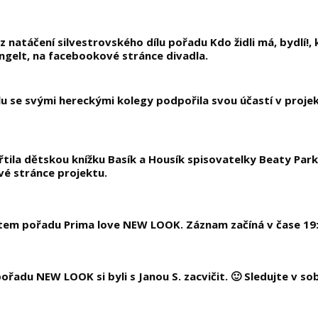
z natáčení silvestrovského dílu pořadu Kdo židli má, bydlí!,
ngelt, na facebookové stránce divadla.
lu se svými hereckými kolegy podpořila svou účastí v projek
řtila dětskou knížku Basík a Housík spisovatelky Beaty Par
é stránce projektu.
stem pořadu Prima love NEW LOOK. Záznam začíná v čase 19:
ořadu NEW LOOK si byli s Janou S. zacvičit. 🙂 Sledujte v s