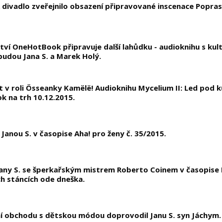
 divadlo zveřejnilo obsazení připravované inscenace Popras
ví OneHotBook připravuje další lahůdku - audioknihu s kult
budou Jana S. a Marek Holý.
t v roli Össeanky Kamëlë! Audioknihu Mycelium II: Led pod 
 na trh 10.12.2015.
Janou S. v časopise Aha! pro ženy č. 35/2015.
any S. se šperkařským mistrem Roberto Coinem v časopise H
h stáncích ode dneška.
í obchodu s dětskou módou doprovodil Janu S. syn Jáchym.