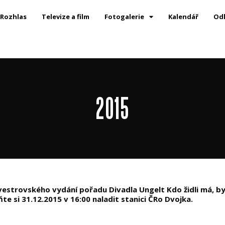
Rozhlas
Televize a film
Fotogalerie
Kalendář
Od
2015
estrovského vydání pořadu Divadla Ungelt Kdo židli má, bydl
 si 31.12.2015 v 16:00 naladit stanici ČRo Dvojka.