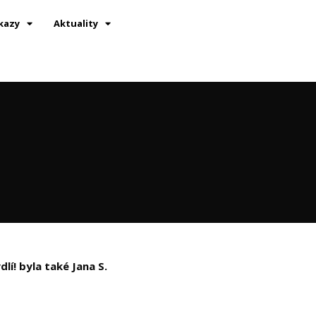
kazy
Aktuality
í! byla také Jana S.