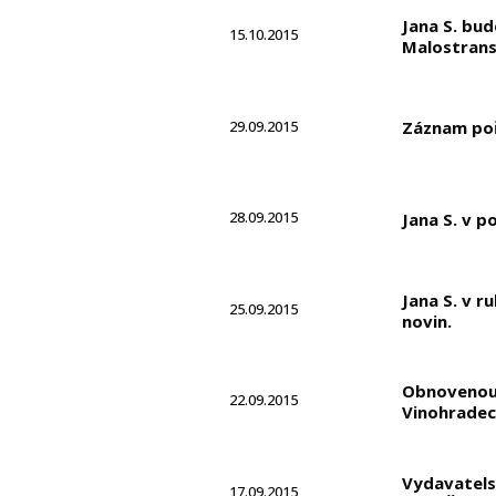
Jana S. bud
15.10.2015
Malostrans
29.09.2015
Záznam pořa
28.09.2015
Jana S. v p
Jana S. v r
25.09.2015
novin.
Obnovenou 
22.09.2015
Vinohradech
Vydavatels
17.09.2015