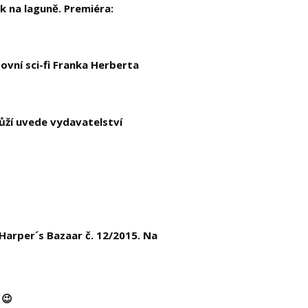
k na laguně. Premiéra:
ovní sci-fi Franka Herberta
kůží uvede vydavatelství
arper´s Bazaar č. 12/2015. Na
 😉