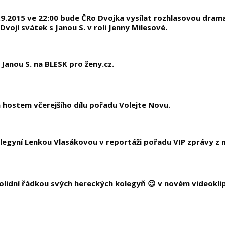
9.2015 ve 22:00 bude ČRo Dvojka vysílat rozhlasovou drama
vojí svátek s Janou S. v roli Jenny Milesové.
Janou S. na BLESK pro ženy.cz.
a hostem včerejšího dílu pořadu Volejte Novu.
olegyní Lenkou Vlasákovou v reportáži pořadu VIP zprávy z n
solidní řádkou svých hereckých kolegyň 😉 v novém videokli